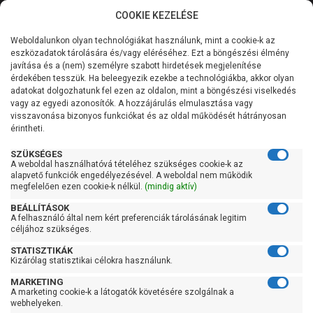
COOKIE KEZELÉSE
0
Weboldalunkon olyan technológiákat használunk, mint a cookie-k az
Kategóriák
Főoldal
Szivattyú vezérlés
Áramláskapcsoló
eszközadatok tárolására és/vagy eléréséhez. Ezt a böngészési élmény
javítása és a (nem) személyre szabott hirdetések megjelenítése
Általános információk
érdekében tesszük. Ha beleegyezik ezekbe a technológiákba, akkor olyan
IBO SK-15
adatokat dolgozhatunk fel ezen az oldalon, mint a böngészési viselkedés
vagy az egyedi azonosítók. A hozzájárulás elmulasztása vagy
Szolgáltatásaink
visszavonása bizonyos funkciókat és az oldal működését hátrányosan
érintheti.
Kapcsolat
SZÜKSÉGES
A weboldal használhatóvá tételéhez szükséges cookie-k az
alapvető funkciók engedélyezésével. A weboldal nem működik
megfelelően ezen cookie-k nélkül.
(mindig aktív)
BEÁLLÍTÁSOK
A felhasználó által nem kért preferenciák tárolásának legitim
céljához szükséges.
STATISZTIKÁK
Kizárólag statisztikai célokra használunk.
MARKETING
A marketing cookie-k a látogatók követésére szolgálnak a
webhelyeken.