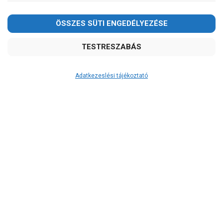
Adatkezeslési tájékoztató
Átvétel
Készletinformáció:
szállítás: 2-3 munkanap
Szállítási költség:
2.590Ft
(előátutalással: 2.390Ft)