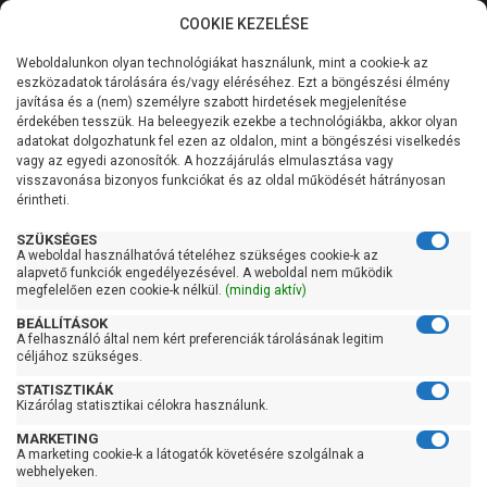
COOKIE KEZELÉSE
0
Weboldalunkon olyan technológiákat használunk, mint a cookie-k az
Kategóriák
Főoldal
Szivattyú
Szennyvízszivattyú
eszközadatok tárolására és/vagy eléréséhez. Ezt a böngészési élmény
Vágókéses darálós szennyvízszivattyú
javítása és a (nem) személyre szabott hirdetések megjelenítése
Általános információk
érdekében tesszük. Ha beleegyezik ezekbe a technológiákba, akkor olyan
Elpumps BT 6877 K
adatokat dolgozhatunk fel ezen az oldalon, mint a böngészési viselkedés
vagy az egyedi azonosítók. A hozzájárulás elmulasztása vagy
Szolgáltatásaink
visszavonása bizonyos funkciókat és az oldal működését hátrányosan
érintheti.
Kapcsolat
SZÜKSÉGES
A weboldal használhatóvá tételéhez szükséges cookie-k az
alapvető funkciók engedélyezésével. A weboldal nem működik
megfelelően ezen cookie-k nélkül.
(mindig aktív)
BEÁLLÍTÁSOK
A felhasználó által nem kért preferenciák tárolásának legitim
céljához szükséges.
STATISZTIKÁK
Kizárólag statisztikai célokra használunk.
MARKETING
A marketing cookie-k a látogatók követésére szolgálnak a
webhelyeken.