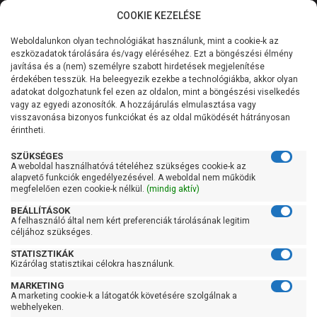
COOKIE KEZELÉSE
0
Weboldalunkon olyan technológiákat használunk, mint a cookie-k az
Kategóriák
Főoldal
Hidrofor tartály
Álló hidrofor tartály
eszközadatok tárolására és/vagy eléréséhez. Ezt a böngészési élmény
javítása és a (nem) személyre szabott hirdetések megjelenítése
Általános információk
érdekében tesszük. Ha beleegyezik ezekbe a technológiákba, akkor olyan
Aquasystem VAV 80 álló
adatokat dolgozhatunk fel ezen az oldalon, mint a böngészési viselkedés
vagy az egyedi azonosítók. A hozzájárulás elmulasztása vagy
hidrofor tartály
Szolgáltatásaink
visszavonása bizonyos funkciókat és az oldal működését hátrányosan
érintheti.
Kapcsolat
SZÜKSÉGES
A weboldal használhatóvá tételéhez szükséges cookie-k az
alapvető funkciók engedélyezésével. A weboldal nem működik
megfelelően ezen cookie-k nélkül.
(mindig aktív)
BEÁLLÍTÁSOK
A felhasználó által nem kért preferenciák tárolásának legitim
céljához szükséges.
STATISZTIKÁK
Kizárólag statisztikai célokra használunk.
MARKETING
A marketing cookie-k a látogatók követésére szolgálnak a
webhelyeken.